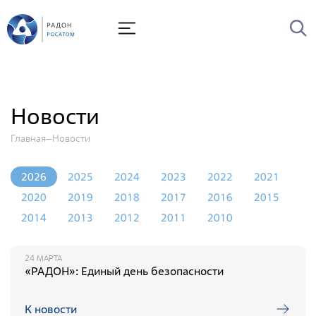
О Радоне
Руководство
История
Новости
Лицензии
Главная
Новости
Миссия и видение
Ценности Росатома
2026
2025
2024
2023
2022
2021
Охрана труда
2020
2019
2018
2017
2016
2015
2014
2013
2012
2011
2010
Производственная система "Росатома"
Научно-технический совет
24 МАРТА
Диссертационный совет
«РАДОН»: Единый день безопасности
Системы менеджмента
К новости