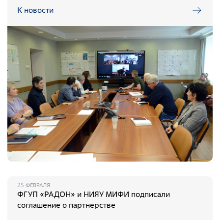
Фотобанк РАДОНА
К новости
Филиалы
Московский филиал
НПК – Сергиево-Посадский филиал
Северо-Западный центр по обращению с
радиоактивными отходами «СевРАО»
Дальневосточный центр по обращению с
радиоактивными отходами «ДальРАО»
Приволжский филиал
Уральский филиал
Уральский территориальный округ
25 ФЕВРАЛЯ
ФГУП «РАДОН» и НИЯУ МИФИ подписали
Южный территориальный округ
соглашение о партнерстве
Приволжский территориальный округ