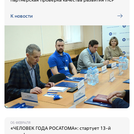
радиационно-аварийных ситуаций
Дезактивация и реабилитация радиоактивно
К новости
загрязненных объектов и территорий
Дезактивация радиоактивно загрязненной спецодежды,
защитных средств и оборудования
Радиационно-экологический мониторинг объектов
окружающей среды
Радиационный контроль изделий и материалов
Радиационно-экологическое обследование территорий
отводимых под строительство
Индивидуальный дозиметрический контроль
Испытания и аналитическое обеспечение
Обеспечение единства измерений
06 ФЕВРАЛЯ
Формирование радиационно-гигиенических паспортов
«ЧЕЛОВЕК ГОДА РОСАТОМА»: стартует 13-й