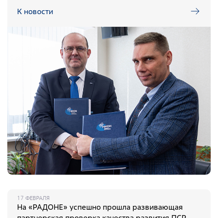
Северо-Западный территориальный округ
К новости
Сибирский территориальный округ
Услуги
Контроль и прием РАО и ИИИ от организаций-
поставщиков
Транспортирование РАО
Переработка и кондиционирование РАО
Обеспечение безопасного хранения РАО
Обследование объектов и территорий на соответствие
требованиям радиационной безопасности
Обследование радиоактивно загрязненных и
потенциально радиоактивно загрязненных объектов и
территорий
17 ФЕВРАЛЯ
На «РАДОНЕ» успешно прошла развивающая
Проведение оперативных работ по ликвидации
партнерская проверка качества развития ПСР