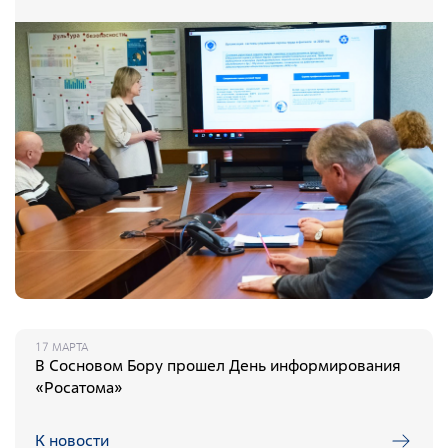
Документы
Противодействие коррупции
Социальная политика
Политика в области качества
Совет молодых работников
Из опыта зарубежных коллег
Международное сотрудничество
Устойчивое развитие
Поставщикам
Объявления
17 МАРТА
В Сосновом Бору прошел День информирования
«Росатома»
Экология
Экологическая политика ФГУП «РАДОН»
К новости