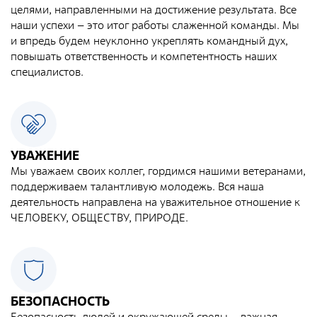
целями, направленными на достижение результата. Все
Фотобанк РАДОНА
наши успехи – это итог работы слаженной команды. Мы
и впредь будем неуклонно укреплять командный дух,
Филиалы
повышать ответственность и компетентность наших
специалистов.
Московский филиал
НПК – Сергиево-Посадский филиал
Северо-Западный центр по обращению с
радиоактивными отходами «СевРАО»
УВАЖЕНИЕ
Дальневосточный центр по обращению с
Мы уважаем своих коллег, гордимся нашими ветеранами,
радиоактивными отходами «ДальРАО»
поддерживаем талантливую молодежь. Вся наша
деятельность направлена на уважительное отношение к
Приволжский филиал
ЧЕЛОВЕКУ, ОБЩЕСТВУ, ПРИРОДЕ.
Уральский филиал
Уральский территориальный округ
Южный территориальный округ
БЕЗОПАСНОСТЬ
Приволжский территориальный округ
Безопасность людей и окружающей среды – важная