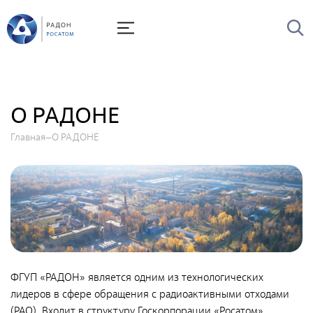
О Радоне
Руководство
История
О РАДОНЕ
Лицензии
Главная
О РАДОНЕ
Миссия и видение
Ценности Росатома
Охрана труда
Производственная система "Росатома"
Научно-технический совет
Диссертационный совет
ФГУП «РАДОН» является одним из технологических
Системы менеджмента
лидеров в сфере обращения с радиоактивными отходами
(РАО). Входит в структуру Госкорпорации «Росатом»