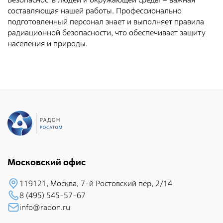
Северо-Западный территориальный округ
составляющая нашей работы. Профессионально
подготовленный персонал знает и выполняет правила
Сибирский территориальный округ
радиационной безопасности, что обеспечивает защиту
населения и природы.
Услуги
Контроль и прием РАО и ИИИ от организаций-
поставщиков
Транспортирование РАО
Переработка и кондиционирование РАО
Обеспечение безопасного хранения РАО
Обследование объектов и территорий на соответствие
Московский офис
требованиям радиационной безопасности
Обследование радиоактивно загрязненных и
119121, Москва, 7-й Pостовский пеp, 2/14
потенциально радиоактивно загрязненных объектов и
8 (495) 545-57-67
территорий
info@radon.ru
Проведение оперативных работ по ликвидации