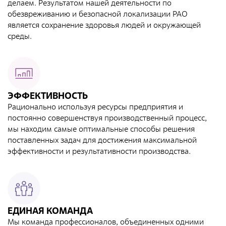
делаем. Результатом нашей деятельности по
Направления деятельности
обезвреживанию и безопасной локализации РАО
Обращение с РАО и ОИИИ
является сохранение здоровья людей и окружающей
среды.
Радиационный и экологический мониторинг
Региональный учет и контроль радиоактивных веществ,
источников ионизирующего излучения и радиоактивных
отходов
ЭФФЕКТИВНОСТЬ
Радиационно-аварийные и радиационно-
Рационально используя ресурсы предприятия и
реабилитационные работы
постоянно совершенствуя производственный процесс,
Специализированный отраслевой оператор по
мы находим самые оптимальные способы решения
управлению объектами «ядерного наследия»
поставленных задач для достижения максимальной
эффективности и результативности производства.
Журналистам
СМИ о нас
Контакты для прессы
ЕДИНАЯ КОМАНДА
Фирменный стиль
Мы команда профессионалов, объединенных одними