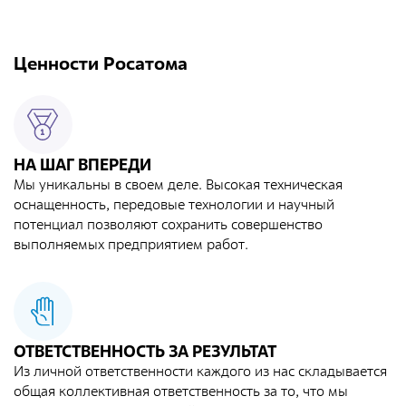
Общественные обсуждения
Документы и отчеты по экологической безопасности
Ценности Росатома
Окончательные материалы оценки воздействия на
окружающую среду
Онлайн-мониторинг
НА ШАГ ВПЕРЕДИ
Мы уникальны в своем деле. Высокая техническая
СМИ о нас
оснащенность, передовые технологии и научный
потенциал позволяют сохранить совершенство
выполняемых предприятием работ.
Контакты
Обратная связь
ОТВЕТСТВЕННОСТЬ ЗА РЕЗУЛЬТАТ
Новости
Из личной ответственности каждого из нас складывается
общая коллективная ответственность за то, что мы