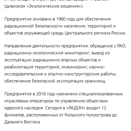
Документы
(дивизион «Экологические решения»).
Противодействие коррупции
Предприятие основано в 1960 году для обеспечения
Социальная политика
радиационной безопасности населения, территорий и
объектов окружающей среды Центрального региона России.
Политика в области качества
Совет молодых работников
Направления деятельности предприятия: обращение с РАО;
радиационно-экологический мониторинг; вывод из
Из опыта зарубежных коллег
эксплуатации радиационно опасных объектов и
Международное сотрудничество
реабилитация территорий; инжиниринг, научно-
исследовательские и опытно-конструкторские работы;
Устойчивое развитие
обеспечение безопасной эксплуатации хранилищ.
Поставщикам
Предприятие в 2018 году назначено специализированным
Объявления
отраслевым оператором по управлению объектами
ядерного наследия. Сегодня в «РАДОН» входит 12
Экология
филиалов, расположенных от Кольского полуострова до
Экологическая политика ФГУП «РАДОН»
Дальнего Востока.