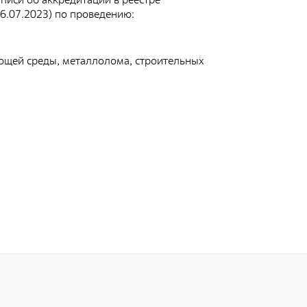
аспортов
6.07.2023) по проведению:
онтейнеры для транспортирования и
ранения РАО
ющей среды, металлолома, строительных
роведение радиационных исследований