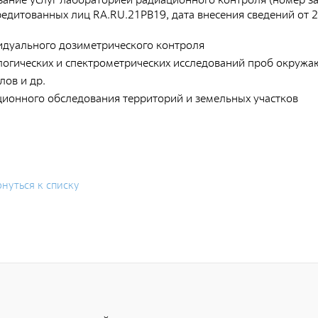
п
редитованных лиц RA.RU.21PB19, дата внесения сведений от 2
Приволжский территориальный округ
К
идуального дозиметрического контроля
Северо-Западный территориальный округ
х
логических и спектрометрических исследований проб окружа
Сибирский территориальный округ
П
лов и др.
ционного обследования территорий и земельных участков
нуться к списку