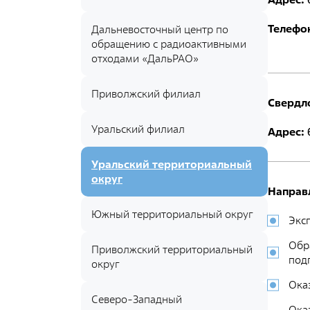
Документы
Телефо
Противодействие коррупции
Дальневосточный центр по
обращению с радиоактивными
Социальная политика
отходами «ДальРАО»
Политика в области качества
Приволжский филиал
Свердл
Совет молодых работников
Из опыта зарубежных коллег
Уральский филиал
Адрес:
Международное сотрудничество
Уральский территориальный
Устойчивое развитие
округ
Направ
Поставщикам
Южный территориальный округ
Экс
Объявления
Обр
Приволжский территориальный
под
округ
Экология
Ока
Экологическая политика ФГУП «РАДОН»
Северо-Западный
Ока