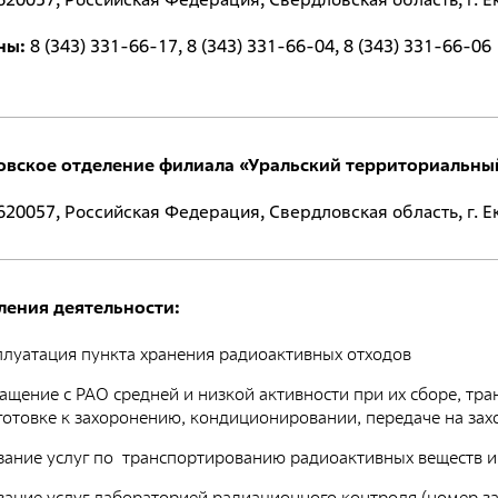
Д
Фирменный стиль
ны:
8 (343) 331-66-17, 8 (343) 331-66-04, 8 (343) 331-66-06
з
Фотобанк РАДОНА
Д
с
о
Филиалы
овское отделение филиала «Уральский территориальн
Московский филиал
Р
о
НПК – Сергиево-Посадский филиал
620057, Российская Федерация, Свердловская область, г. Ек
Р
Северо-Западный центр по обращению с
м
радиоактивными отходами «СевРАО»
Р
ления деятельности:
Дальневосточный центр по обращению с
т
радиоактивными отходами «ДальРАО»
плуатация пункта хранения радиоактивных отходов
И
Приволжский филиал
ащение с РАО средней и низкой активности при их сборе, тра
И
Уральский филиал
готовке к захоронению, кондиционировании, передаче на за
О
Уральский территориальный округ
зание услуг по транспортированию радиоактивных веществ и
Ф
Южный территориальный округ
зание услуг лабораторией радиационного контроля (номер за