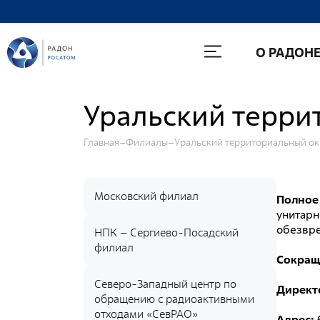
О Радоне
О РАДОН
Руководство
История
Уральский терри
Лицензии
Главная
Филиалы
Уральский территориальный ок
Миссия и видение
Ценности Росатома
Охрана труда
Московский филиал
Полное
унитарн
Производственная система "Росатома"
обезвр
НПК – Сергиево-Посадский
Научно-технический совет
филиал
Сокращ
Диссертационный совет
Северо-Западный центр по
Директ
Системы менеджмента
обращению с радиоактивными
отходами «СевРАО»
Адрес: