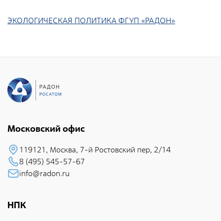
Документы
ЭКОЛОГИЧЕСКАЯ ПОЛИТИКА ФГУП «РАДОН»
Противодействие коррупции
Социальная политика
Политика в области качества
Совет молодых работников
Из опыта зарубежных коллег
Международное сотрудничество
Устойчивое развитие
Московский офис
Поставщикам
119121, Москва, 7-й Pостовский пеp, 2/14
8 (495) 545-57-67
Объявления
info@radon.ru
Экология
Экологическая политика ФГУП «РАДОН»
НПК