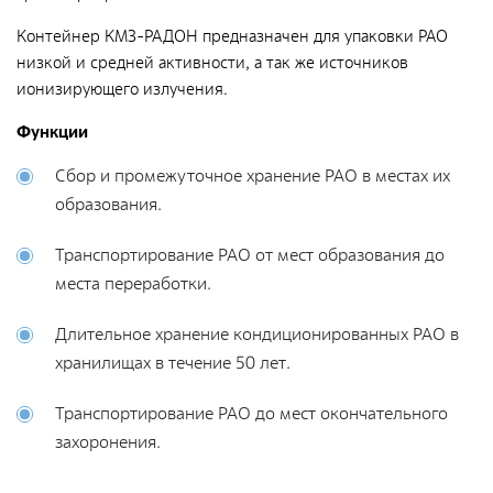
Документы
Контейнер КМЗ-РАДОН предназначен для упаковки РАО
Противодействие коррупции
низкой и средней активности, а так же источников
Социальная политика
ионизирующего излучения.
Политика в области качества
Функции
Совет молодых работников
Сбор и промежуточное хранение РАО в местах их
образования.
Из опыта зарубежных коллег
Международное сотрудничество
Транспортирование РАО от мест образования до
места переработки.
Устойчивое развитие
Поставщикам
Длительное хранение кондиционированных РАО в
хранилищах в течение 50 лет.
Объявления
Транспортирование РАО до мест окончательного
Экология
захоронения.
Экологическая политика ФГУП «РАДОН»