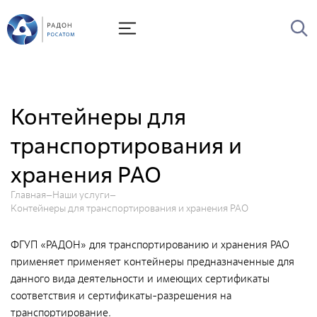
О Радоне
Руководство
История
Контейнеры для
Лицензии
транспортирования и
Миссия и видение
хранения РАО
Ценности Росатома
Охрана труда
Главная
Наши услуги
Контейнеры для транспортирования и хранения РАО
Производственная система "Росатома"
ФГУП «РАДОН» для транспортированию и хранения РАО
Научно-технический совет
применяет применяет контейнеры предназначенные для
Диссертационный совет
данного вида деятельности и имеющих сертификаты
соответствия и сертификаты-разрешения на
Системы менеджмента
транспортирование.