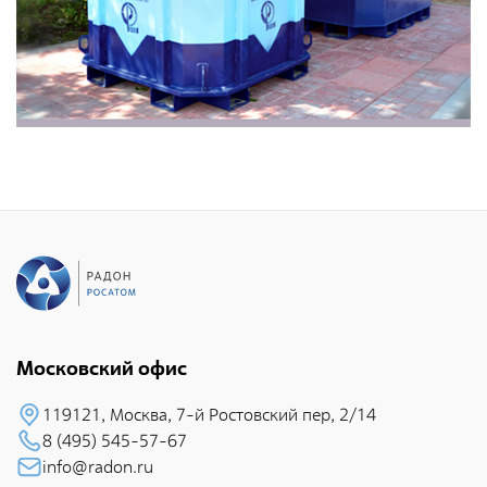
Фотобанк РАДОНА
Филиалы
Московский филиал
НПК – Сергиево-Посадский филиал
Северо-Западный центр по обращению с
радиоактивными отходами «СевРАО»
Дальневосточный центр по обращению с
радиоактивными отходами «ДальРАО»
Приволжский филиал
Уральский филиал
Московский офис
Уральский территориальный округ
119121, Москва, 7-й Pостовский пеp, 2/14
Южный территориальный округ
8 (495) 545-57-67
info@radon.ru
Приволжский территориальный округ