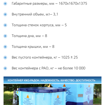
Габаритные размеры, мм – 1670х1670х1375
Направления деятельности
Обращение с РАО и ОИИИ
Внутренний объем, м
– 3,1
3
Радиационный и экологический мониторинг
Толщина стенок корпуса, мм – 5
Региональный учет и контроль радиоактивных веществ,
источников ионизирующего излучения и радиоактивных
Толщина дна, мм – 8
отходов
Радиационно-аварийные и радиационно-
Толщина крышки, мм – 8
реабилитационные работы
Вес пустого контейнера, кг – 1025 ± 25
Специализированный отраслевой оператор по
управлению объектами «ядерного наследия»
Вес контейнера с РАО, кг – не более 10 000
Журналистам
СМИ о нас
Контакты для прессы
Фирменный стиль