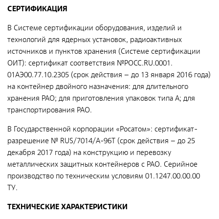
Общественные обсуждения
СЕРТИФИКАЦИЯ
Документы и отчеты по экологической безопасности
В Системе cертификации оборудования, изделий и
Окончательные материалы оценки воздействия на
технологий для ядерных установок, радиоактивных
окружающую среду
источников и пунктов хранения (Системе cертификации
ОИТ): сертификат соответствия №POCC.RU.0001.
01АЭ00.77.10.2305 (срок действия – до 13 января 2016 года)
Онлайн-мониторинг
на контейнер двойного назначения: для длительного
хранения РАО; для приготовления упаковок типа А; для
СМИ о нас
транспортирования РАО.
В Государственной корпорации «Росатом»: сертификат-
Контакты
разрешение № RUS/7014/А-96Т (срок действия – до 25
декабря 2017 года) на конструкцию и перевозку
металлических защитных контейнеров с РАО. Серийное
Обратная связь
производство по техническим условиям 01.1247.00.00.00
ТУ.
Новости
ТЕХНИЧЕСКИЕ ХАРАКТЕРИСТИКИ