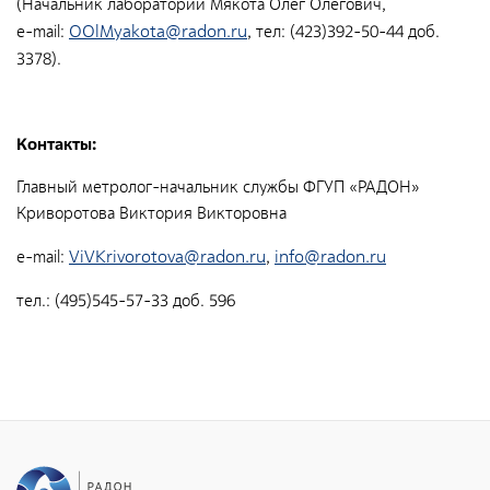
(Начальник лаборатории Мякота Олег Олегович,
Направления деятельности
OOlMyakota@radon.ru
e-mail:
, тел: (423)392-50-44 доб.
Обращение с РАО и ОИИИ
3378).
Радиационный и экологический мониторинг
Региональный учет и контроль радиоактивных веществ,
Контакты:
источников ионизирующего излучения и радиоактивных
отходов
Главный метролог-начальник службы ФГУП «РАДОН»
Криворотова Виктория Викторовна
Радиационно-аварийные и радиационно-
реабилитационные работы
ViVKrivorotova@radon.ru
info@radon.ru
e-mail:
,
Специализированный отраслевой оператор по
управлению объектами «ядерного наследия»
тел.: (495)545-57-33 доб. 596
Журналистам
СМИ о нас
Контакты для прессы
Фирменный стиль