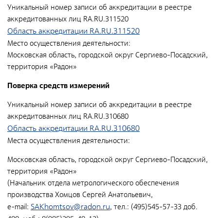
Документы
Уникальный номер записи об аккредитации в реестре
аккредитованных лиц RA.RU.311520
Противодействие коррупции
Область аккредитации RA.RU.311520
Социальная политика
Место осуществления деятельности:
Московская область, городской округ Сергиево-Посадский,
Политика в области качества
территория «Радон»
Совет молодых работников
Поверка средств измерений
Из опыта зарубежных коллег
Уникальный номер записи об аккредитации в реестре
Международное сотрудничество
аккредитованных лиц RA.RU.310680
Устойчивое развитие
Область аккредитации RA.RU.310680
Места осуществления деятельности:
Поставщикам
Московская область, городской округ Сергиево-Посадский,
Объявления
территория «Радон»
(Начальник отдела метрологического обеспечения
Экология
производства Хомцов Сергей Анатольевич,
Экологическая политика ФГУП «РАДОН»
SAKhomtsov@radon.ru
e-mail:
, тел.: (495)545-57-33 доб.