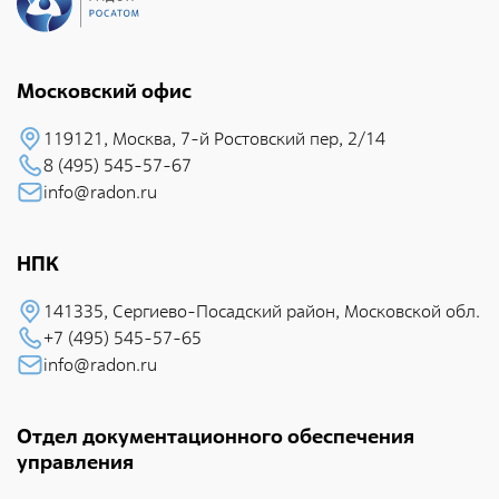
Фотобанк РАДОНА
Филиалы
Московский офис
Московский филиал
119121, Москва, 7-й Pостовский пеp, 2/14
НПК – Сергиево-Посадский филиал
8 (495) 545-57-67
info@radon.ru
Северо-Западный центр по обращению с
радиоактивными отходами «СевРАО»
Дальневосточный центр по обращению с
НПК
радиоактивными отходами «ДальРАО»
141335, Сеpгиево-Посадский район, Московской обл.
Приволжский филиал
+7 (495) 545-57-65
Уральский филиал
info@radon.ru
Уральский территориальный округ
Отдел документационного обеспечения
Южный территориальный округ
управления
Приволжский территориальный округ