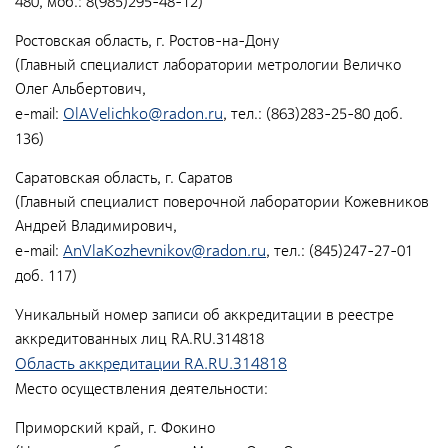
480, моб.: 8(985)295-48-12)
Общественные обсуждения
Документы и отчеты по экологической безопасности
Ростовская область, г. Ростов-на-Дону
(Главный специалист лаборатории метрологии Величко
Окончательные материалы оценки воздействия на
Олег Альбертович,
окружающую среду
OlAVelichko@radon.ru
e-mail:
, тел.: (863)283-25-80 доб.
136)
Онлайн-мониторинг
Саратовская область, г. Саратов
(Главный специалист поверочной лаборатории Кожевников
СМИ о нас
Андрей Владимирович,
AnVlaKozhevnikov@radon.ru
e-mail:
, тел.: (845)247-27-01
доб. 117)
Контакты
Уникальный номер записи об аккредитации в реестре
аккредитованных лиц RA.RU.314818
Обратная связь
Область аккредитации RA.RU.314818
Место осуществления деятельности:
Новости
Приморский край, г. Фокино