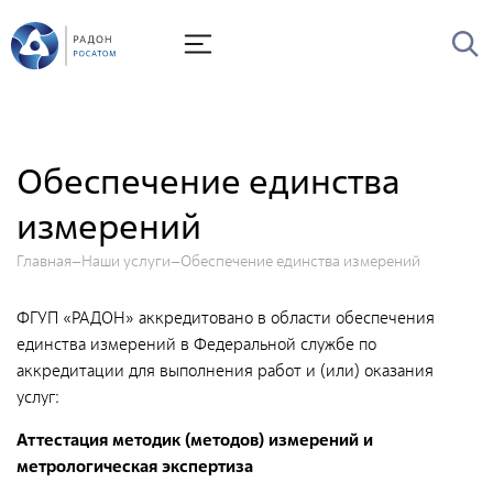
О Радоне
Руководство
История
Обеспечение единства
Лицензии
измерений
Миссия и видение
Главная
Наши услуги
Ценности Росатома
Обеспечение единства измерений
Охрана труда
ФГУП «РАДОН» аккредитовано в области обеспечения
Производственная система "Росатома"
единства измерений в Федеральной службе по
аккредитации для выполнения работ и (или) оказания
Научно-технический совет
услуг:
Диссертационный совет
Аттестация методик (методов) измерений и
Системы менеджмента
метрологическая экспертиза