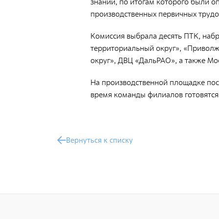
знаний, по итогам которого были 
Документы
производственных первичных труд
Противодействие коррупции
Комиссия выбрала десять ПТК, наб
Социальная политика
территориальный округ», «Приволж
Политика в области качества
округ», ДВЦ «ДальРАО», а также М
Совет молодых работников
На производственной площадке посл
Из опыта зарубежных коллег
время команды филиалов готовятся
Международное сотрудничество
Устойчивое развитие
Вернуться к списку
Поставщикам
Объявления
Экология
Экологическая политика ФГУП «РАДОН»