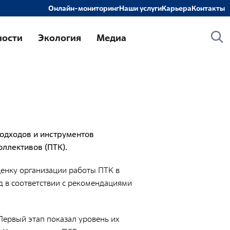
Онлайн-мониторинг
Наши услуги
Карьера
Контакты
слуги
ности
Экология
Медиа
онтроль и прием РАО и ИИИ от организаций-
оставщиков
ранспортирование РАО
ереработка и кондиционирование РАО
беспечение безопасного хранения РАО
бследование объектов и территорий на
одходов и инструментов
оответствие требованиям радиационной
ллективов (ПТК).
езопасности
енку организации работы ПТК в
бследование радиоактивно загрязненных и
д в соответствии с рекомендациями
отенциально радиоактивно загрязненных
бъектов и территорий
роведение оперативных работ по
Первый этап показал уровень их
иквидации радиационно-аварийных ситуаций