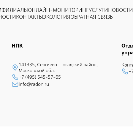
п
Приволжский территориальный округ
М
ФИЛИАЛЫ
ОНЛАЙН-МОНИТОРИНГ
УСЛУГИ
НОВОСТИ
К
НОСТИ
КОНТАКТЫ
ЭКОЛОГИЯ
ОБРАТНАЯ СВЯЗЬ
Северо-Западный территориальный округ
х
Сибирский территориальный округ
П
НПК
Отд
упр
141335, Сеpгиево-Посадский район,
Конт
Московской обл.
+
+7 (495) 545-57-65
info@radon.ru