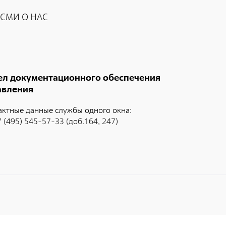
аспортов
СМИ О НАС
онтейнеры для транспортирования и
ранения РАО
роведение радиационных исследований
ел документационного обеспечения
авления
актные данные службы одного окна:
7 (495) 545-57-33 (доб.164, 247)