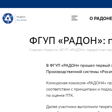
О Радоне
О РАДОН
Руководство
История
ФГУП «РАДОН»: п
Лицензии
Главная
Новости
ФГУП «РАДОН»: первый этап пр
Миссия и видение
Ценности Росатома
В ФГУП «РАДОН» прошел первый э
Охрана труда
Производственной системы «Росат
Производственная система "Росатома"
Конкурсная комиссия «РАДОНА» про
Научно-технический совет
соответствии с принципами и подхо
по оценке ПТК.
Диссертационный совет
Системы менеджмента
Далее участники выполнили теорети