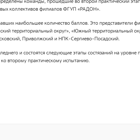
определены команды, прошедшие во второй практический эта
Д
овых коллективов филиалов ФГУП «РАДОН».
Фирменный стиль
з
Фотобанк РАДОНА
равших наибольшее количество баллов. Это представители ф
Д
ский территориальный округ», «Южный территориальный ок
с
осковский, Приволжский и НПК-Сергиево-Посадский.
о
Филиалы
Московский филиал
Р
еднего и состоятся следующие этапы состязаний на уровне 
о
НПК – Сергиево-Посадский филиал
 ко второму практическому испытанию.
Р
Северо-Западный центр по обращению с
м
радиоактивными отходами «СевРАО»
Р
Дальневосточный центр по обращению с
т
радиоактивными отходами «ДальРАО»
И
Приволжский филиал
И
Уральский филиал
О
Уральский территориальный округ
Ф
Южный территориальный округ