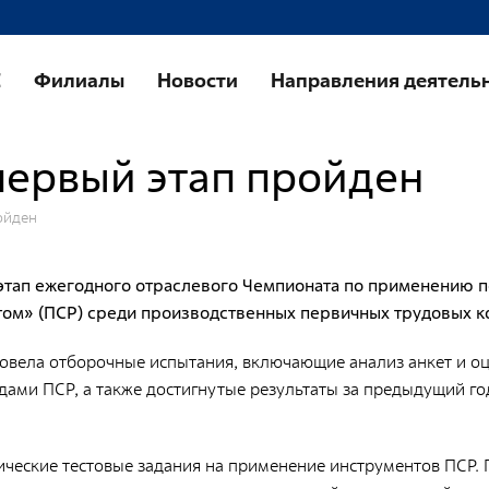
Направления деятельности
У
Е
Филиалы
Новости
Направления деятель
Обращение с РАО и ОИИИ
К
п
Радиационный и экологический мониторинг
ервый этап пройден
Т
Региональный учет и контроль радиоактивных
веществ, источников ионизирующего
П
ойден
излучения и радиоактивных отходов
О
Радиационно-аварийные и радиационно-
О
тап ежегодного отраслевого Чемпионата по применению п
реабилитационные работы
с
ом» (ПСР) среди производственных первичных трудовых ко
Специализированный отраслевой оператор по
б
управлению объектами «ядерного наследия»
вела отборочные испытания, включающие анализ анкет и оц
О
дами ПСР, а также достигнутые результаты за предыдущий го
п
о
Журналистам
СМИ о нас
П
ческие тестовые задания на применение инструментов ПСР. 
л
Контакты для прессы