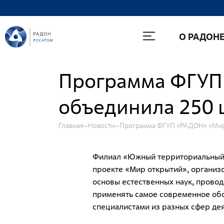
О Радоне
О РАДОН
Руководство
История
Программа ФГУП 
Лицензии
объединила 250 
Миссия и видение
Ценности Росатома
Главная
Новости
Программа ФГУП «РАДОН» «Мир с
Охрана труда
Производственная система "Росатома"
Филиал «Южный территориальный 
проекте «Мир открытий», организ
Научно-технический совет
основы естественных наук, провод
Диссертационный совет
применять самое современное обо
специалистами из разных сфер дея
Системы менеджмента