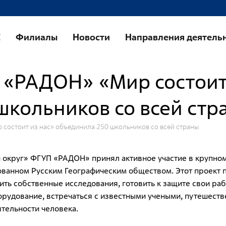
Направления деятельности
У
Е
Филиалы
Новости
Направления деятель
Обращение с РАО и ОИИИ
К
п
Радиационный и экологический мониторинг
«РАДОН» «Мир состоит 
Т
Региональный учет и контроль радиоактивных
веществ, источников ионизирующего
П
школьников со всей стр
излучения и радиоактивных отходов
О
Радиационно-аварийные и радиационно-
остоит из нас» объединила 250 школьников со всей страны
О
реабилитационные работы
с
Специализированный отраслевой оператор по
б
округ» ФГУП «РАДОН» принял активное участие в крупно
управлению объектами «ядерного наследия»
О
ованном Русским Географическим обществом. Этот проект 
п
ить собственные исследования, готовить к защите свои ра
о
Журналистам
рудование, встречаться с известными учеными, путешеств
СМИ о нас
тельности человека.
П
л
Контакты для прессы