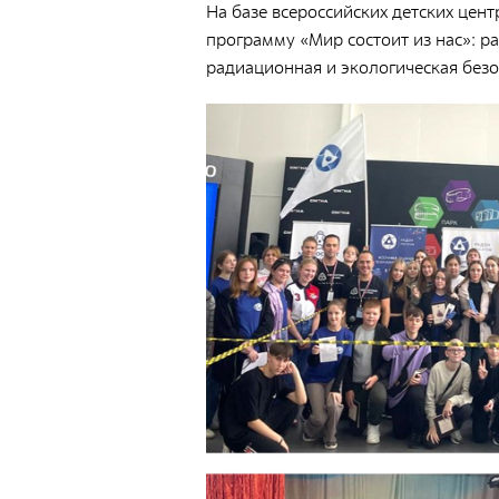
Документы
На базе всероссийских детских це
программу «Мир состоит из нас»: ра
Противодействие коррупции
радиационная и экологическая безо
Социальная политика
Политика в области качества
Совет молодых работников
Из опыта зарубежных коллег
Международное сотрудничество
Устойчивое развитие
Поставщикам
Объявления
Экология
Экологическая политика ФГУП «РАДОН»