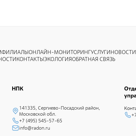
М
ФИЛИАЛЫ
ОНЛАЙН-МОНИТОРИНГ
УСЛУГИ
НОВОСТИ
НОСТИ
КОНТАКТЫ
ЭКОЛОГИЯ
ОБРАТНАЯ СВЯЗЬ
НПК
Отд
упр
141335, Сеpгиево-Посадский район,
Конт
Московской обл.
+
+7 (495) 545-57-65
info@radon.ru