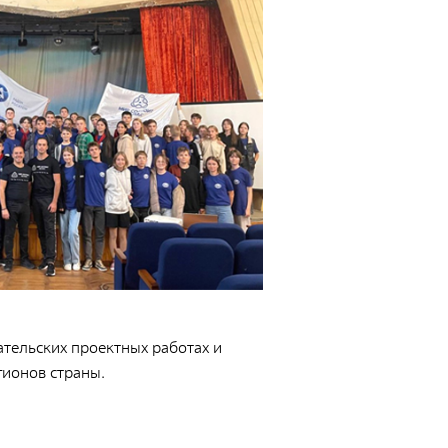
аспортов
онтейнеры для транспортирования и
ранения РАО
роведение радиационных исследований
ательских проектных работах и
гионов страны.