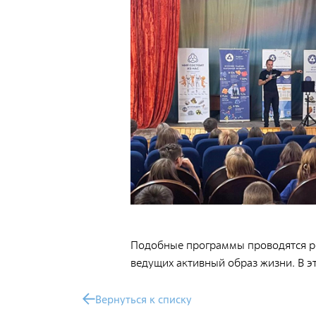
Общественные обсуждения
Документы и отчеты по экологической
безопасности
Окончательные материалы оценки
воздействия на окружающую среду
Онлайн-мониторинг
СМИ о нас
Контакты
Подобные программы проводятся рег
Обратная связь
ведущих активный образ жизни. В э
Вернуться к списку
Новости