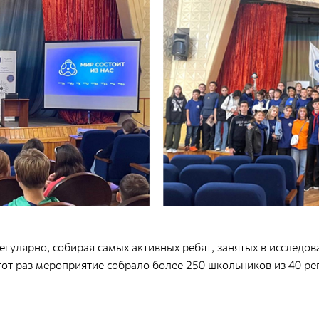
п
Приволжский территориальный округ
К
Северо-Западный территориальный округ
х
Сибирский территориальный округ
П
улярно, собирая самых активных ребят, занятых в исследов
тот раз мероприятие собрало более 250 школьников из 40 ре