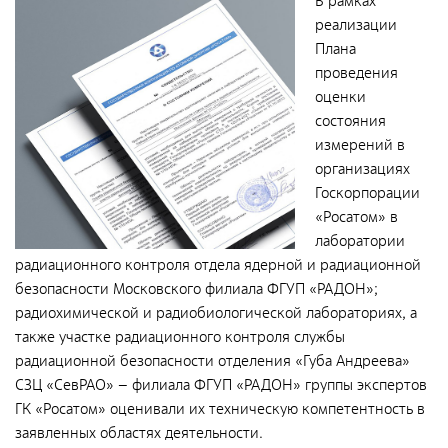
В рамках
Документы
реализации
Противодействие коррупции
Плана
проведения
Социальная политика
оценки
Политика в области качества
состояния
измерений в
Совет молодых работников
организациях
Из опыта зарубежных коллег
Госкорпорации
«Росатом» в
Международное сотрудничество
лаборатории
Устойчивое развитие
радиационного контроля отдела ядерной и радиационной
безопасности Московского филиала ФГУП «РАДОН»;
Поставщикам
радиохимической и радиобиологической лабораториях, а
Объявления
также участке радиационного контроля службы
радиационной безопасности отделения «Губа Андреева»
СЗЦ «СевРАО» – филиала ФГУП «РАДОН» группы экспертов
Экология
ГК «Росатом» оценивали их техническую компетентность в
Экологическая политика ФГУП «РАДОН»
заявленных областях деятельности.