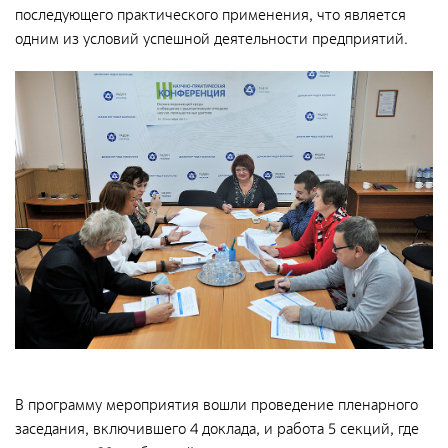
Общественные обсуждения
последующего практического применения, что является
Документы и отчеты по экологической безопасности
одним из условий успешной деятельности предприятий.
Окончательные материалы оценки воздействия на
окружающую среду
Онлайн-мониторинг
СМИ о нас
Контакты
Обратная связь
В программу мероприятия вошли проведение пленарного
Новости
заседания, включившего 4 доклада, и работа 5 секций, где