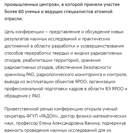
Документы
промышленных центров», в которой приняли участие
более 60 ученых и ведущих специалистов атомной
Противодействие коррупции
отрасли.
Социальная политика
Цель конференции – представление и обсуждение новых
Политика в области качества
результатов научных исследований и практических
Совет молодых работников
достижений в области разработки и усовершенствования
способов переработки твердых и жидких радиоактивных
Из опыта зарубежных коллег
отходов, реабилитации территорий, хранения
Международное сотрудничество
радиоактивных отходов, обеспечения безопасности
хранилищ РАО, радиологического мониторинга и контроля,
Устойчивое развитие
вывода из эксплуатации объектов ЯРОО, организации
Поставщикам
профессиональной подготовки кадров в области ВЭ ЯРОО и
обращения с РАО.
Объявления
Приветственной речью конференцию открыла ученый
Экология
секретарь ФГУП «РАДОН», доктор физико-математических
Экологическая политика ФГУП «РАДОН»
наук, профессор Елена Александровна Ванина, подчеркнув
важность проведения научных исследований для их