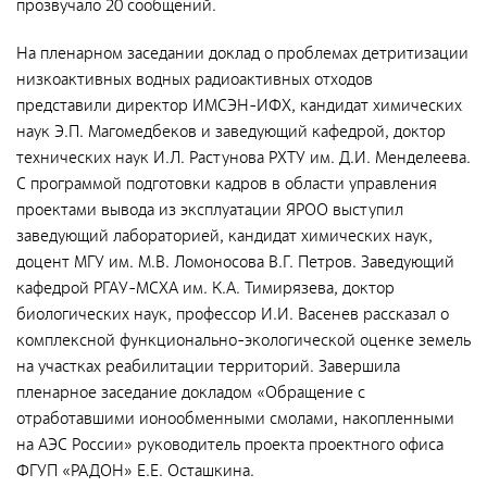
прозвучало 20 сообщений.
Направления деятельности
Обращение с РАО и ОИИИ
На пленарном заседании доклад о проблемах детритизации
низкоактивных водных радиоактивных отходов
Радиационный и экологический мониторинг
представили директор ИМСЭН-ИФХ, кандидат химических
Региональный учет и контроль радиоактивных веществ,
наук Э.П. Магомедбеков и заведующий кафедрой, доктор
источников ионизирующего излучения и радиоактивных
технических наук И.Л. Растунова РХТУ им. Д.И. Менделеева.
отходов
С программой подготовки кадров в области управления
проектами вывода из эксплуатации ЯРОО выступил
Радиационно-аварийные и радиационно-
заведующий лабораторией, кандидат химических наук,
реабилитационные работы
доцент МГУ им. М.В. Ломоносова В.Г. Петров. Заведующий
Специализированный отраслевой оператор по
кафедрой РГАУ-МСХА им. К.А. Тимирязева, доктор
управлению объектами «ядерного наследия»
биологических наук, профессор И.И. Васенев рассказал о
комплексной функционально-экологической оценке земель
Журналистам
на участках реабилитации территорий. Завершила
СМИ о нас
пленарное заседание докладом «Обращение с
отработавшими ионообменными смолами, накопленными
Контакты для прессы
на АЭС России» руководитель проекта проектного офиса
Фирменный стиль
ФГУП «РАДОН» Е.Е. Осташкина.