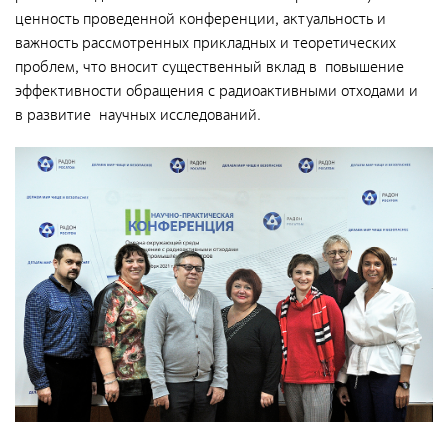
радиационно-аварийных ситуаций
ценность проведенной конференции, актуальность и
важность рассмотренных прикладных и теоретических
Дезактивация и реабилитация радиоактивно
проблем, что вносит существенный вклад в повышение
загрязненных объектов и территорий
эффективности обращения с радиоактивными отходами и
Дезактивация радиоактивно загрязненной спецодежды,
в развитие научных исследований.
защитных средств и оборудования
Радиационно-экологический мониторинг объектов
окружающей среды
Радиационный контроль изделий и материалов
Радиационно-экологическое обследование территорий
отводимых под строительство
Индивидуальный дозиметрический контроль
Испытания и аналитическое обеспечение
Обеспечение единства измерений
Формирование радиационно-гигиенических паспортов