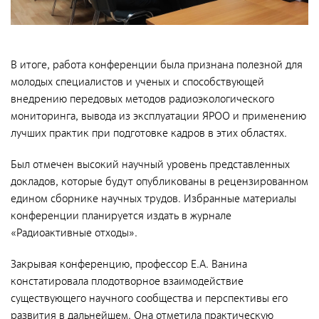
Северо-Западный территориальный округ
Сибирский территориальный округ
В итоге, работа конференции была признана полезной для
молодых специалистов и ученых и способствующей
Услуги
внедрению передовых методов радиоэкологического
Контроль и прием РАО и ИИИ от организаций-
поставщиков
мониторинга, вывода из эксплуатации ЯРОО и применению
лучших практик при подготовке кадров в этих областях.
Транспортирование РАО
Был отмечен высокий научный уровень представленных
Переработка и кондиционирование РАО
докладов, которые будут опубликованы в рецензированном
Обеспечение безопасного хранения РАО
едином сборнике научных трудов. Избранные материалы
конференции планируется издать в журнале
Обследование объектов и территорий на соответствие
требованиям радиационной безопасности
«Радиоактивные отходы».
Обследование радиоактивно загрязненных и
Закрывая конференцию, профессор Е.А. Ванина
потенциально радиоактивно загрязненных объектов и
констатировала плодотворное взаимодействие
территорий
существующего научного сообщества и перспективы его
Проведение оперативных работ по ликвидации
развития в дальнейшем. Она отметила практическую