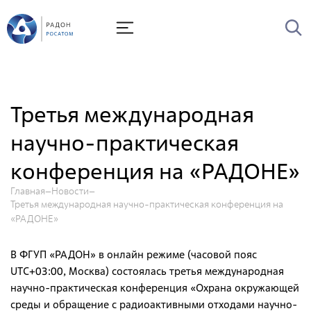
О Радоне
Руководство
История
Третья международная
Лицензии
научно-практическая
Миссия и видение
конференция на «РАДОНЕ»
Ценности Росатома
Охрана труда
Главная
Новости
Третья международная научно-практическая конференция на
Производственная система "Росатома"
«РАДОНЕ»
Научно-технический совет
В ФГУП «РАДОН» в онлайн режиме (часовой пояс
Диссертационный совет
UTC+03:00, Москва) состоялась третья международная
научно-практическая конференция «Охрана окружающей
Системы менеджмента
среды и обращение с радиоактивными отходами научно-