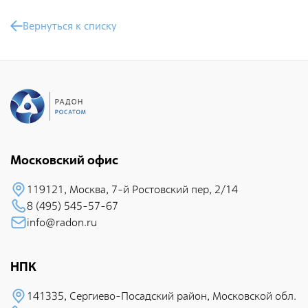
Контейнеры для транспортирования и хранения РАО
Вернуться к списку
Проведение радиационных исследований
Московский офис
119121, Москва, 7-й Pостовский пеp, 2/14
8 (495) 545-57-67
info@radon.ru
НПК
141335, Сеpгиево-Посадский район, Московской обл.