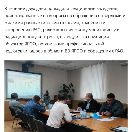
Фотобанк РАДОНА
В течение двух дней проходили секционные заседания,
ориентированные на вопросы по обращению с твердыми и
жидкими радиоактивными отходами, хранению и
Филиалы
захоронению РАО, радиоэкологическому мониторингу и
Московский филиал
радиационному контролю, выводу из эксплуатации
НПК – Сергиево-Посадский филиал
объектов ЯРОО, организации профессиональной
подготовки кадров в области ВЭ ЯРОО и обращения с РАО.
Северо-Западный центр по обращению с
радиоактивными отходами «СевРАО»
Дальневосточный центр по обращению с
радиоактивными отходами «ДальРАО»
Приволжский филиал
Уральский филиал
Уральский территориальный округ
Южный территориальный округ
Приволжский территориальный округ