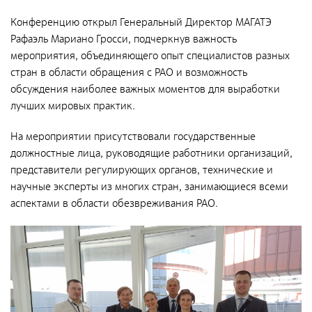
Документы
Конференцию открыл Генеральный Директор МАГАТЭ
Противодействие коррупции
Рафаэль Мариано Гросси, подчеркнув важность
Социальная политика
мероприятия, объединяющего опыт специалистов разных
стран в области обращения с РАО и возможность
Политика в области качества
обсуждения наиболее важных моментов для выработки
Совет молодых работников
лучших мировых практик.
Из опыта зарубежных коллег
На мероприятии присутствовали государственные
должностные лица, руководящие работники организаций,
Международное сотрудничество
представители регулирующих органов, технические и
Устойчивое развитие
научные эксперты из многих стран, занимающиеся всеми
аспектами в области обезвреживания РАО.
Поставщикам
Объявления
Экология
Экологическая политика ФГУП «РАДОН»