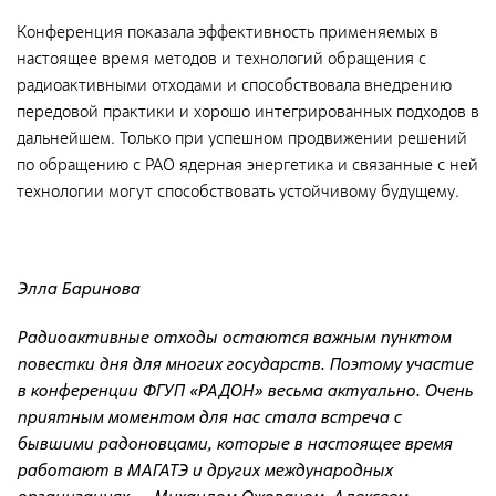
Фотобанк РАДОНА
Конференция показала эффективность применяемых в
настоящее время методов и технологий обращения с
радиоактивными отходами и способствовала внедрению
Филиалы
передовой практики и хорошо интегрированных подходов в
Московский филиал
дальнейшем. Только при успешном продвижении решений
НПК – Сергиево-Посадский филиал
по обращению с РАО ядерная энергетика и связанные с ней
технологии могут способствовать устойчивому будущему.
Северо-Западный центр по обращению с
радиоактивными отходами «СевРАО»
Дальневосточный центр по обращению с
радиоактивными отходами «ДальРАО»
Элла Баринова
Приволжский филиал
Радиоактивные отходы остаются важным пунктом
Уральский филиал
повестки дня для многих государств. Поэтому участие
в конференции ФГУП «РАДОН» весьма актуально.
Очень
Уральский территориальный округ
приятным моментом для нас стала встреча с
Южный территориальный округ
бывшими радоновцами, которые в настоящее время
работают в МАГАТЭ и других международных
Приволжский территориальный округ