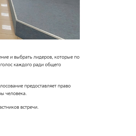
аспортов
онтейнеры для транспортирования и
ранения РАО
роведение радиационных исследований
ение и выбрать лидеров, которые по
 голос каждого ради общего
олосование предоставляет право
ры человека.
стников встречи.