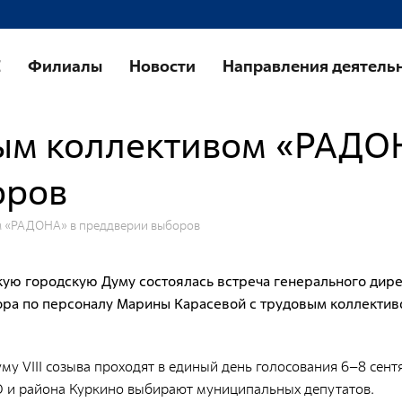
Направления деятельности
У
Е
Филиалы
Новости
Направления деятель
Обращение с РАО и ОИИИ
К
п
Радиационный и экологический мониторинг
вым коллективом «РАДО
Т
Региональный учет и контроль радиоактивных
веществ, источников ионизирующего
П
оров
излучения и радиоактивных отходов
О
Радиационно-аварийные и радиационно-
м «РАДОНА» в преддверии выборов
О
реабилитационные работы
с
Специализированный отраслевой оператор по
б
ую городскую Думу состоялась встреча генерального дире
управлению объектами «ядерного наследия»
О
ора по персоналу Марины Карасевой с трудовым коллекти
п
о
Журналистам
СМИ о нас
у VIII созыва проходят в единый день голосования 6–8 сен
П
АО и района Куркино выбирают муниципальных депутатов.
л
Контакты для прессы