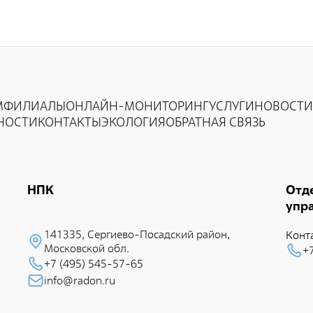
М
ФИЛИАЛЫ
ОНЛАЙН-МОНИТОРИНГ
УСЛУГИ
НОВОСТИ
НОСТИ
КОНТАКТЫ
ЭКОЛОГИЯ
ОБРАТНАЯ СВЯЗЬ
НПК
Отд
упр
141335, Сеpгиево-Посадский район,
Конт
Московской обл.
+
+7 (495) 545-57-65
info@radon.ru