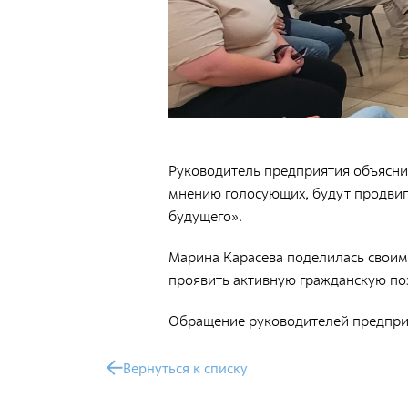
Общественные обсуждения
Документы и отчеты по экологической
безопасности
Окончательные материалы оценки
воздействия на окружающую среду
Онлайн-мониторинг
Руководитель предприятия объяснил
мнению голосующих, будут продвиг
будущего».
СМИ о нас
Марина Карасева поделилась своим 
Контакты
проявить активную гражданскую по
Обращение руководителей предприя
Обратная связь
Вернуться к списку
Новости