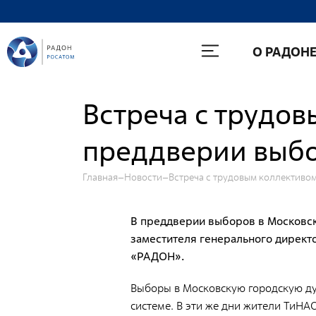
О Радоне
О РАДОН
Руководство
История
Встреча с трудо
Лицензии
преддверии выб
Миссия и видение
Ценности Росатома
Главная
Новости
Встреча с трудовым коллективо
Охрана труда
Производственная система "Росатома"
В преддверии выборов в Московск
заместителя генерального директ
Научно-технический совет
«РАДОН».
Диссертационный совет
Выборы в Московскую городскую дум
Системы менеджмента
системе. В эти же дни жители ТиН