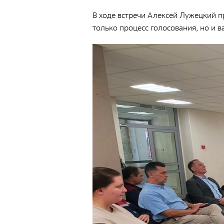
Документы
В ходе встречи Алексей Лужецкий 
Противодействие коррупции
только процесс голосования, но и в
Социальная политика
Политика в области качества
Совет молодых работников
Из опыта зарубежных коллег
Международное сотрудничество
Устойчивое развитие
Поставщикам
Объявления
Экология
Экологическая политика ФГУП «РАДОН»