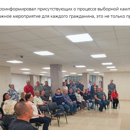
Д
проинформировал присутствующих о процессе выборной кампа
Фирменный стиль
з
ажное мероприятие для каждого гражданина, это не только пр
Фотобанк РАДОНА
Д
с
о
Филиалы
Московский филиал
Р
о
НПК – Сергиево-Посадский филиал
Р
Северо-Западный центр по обращению с
м
радиоактивными отходами «СевРАО»
Р
Дальневосточный центр по обращению с
т
радиоактивными отходами «ДальРАО»
И
Приволжский филиал
И
Уральский филиал
О
Уральский территориальный округ
Ф
Южный территориальный округ