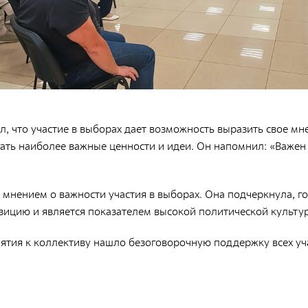
п
Приволжский территориальный округ
К
Северо-Западный территориальный округ
х
Сибирский территориальный округ
П
, что участие в выборах дает возможность выразить свое мн
ать наиболее важные ценности и идеи. Он напомнил: «Важен
мнением о важности участия в выборах. Она подчеркнула, г
зицию и является показателем высокой политической культу
тия к коллективу нашло безоговорочную поддержку всех уча