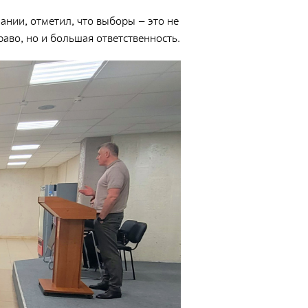
езактивация и реабилитация радиоактивно
нии, отметил, что выборы – это не
агрязненных объектов и территорий
аво, но и большая ответственность.
езактивация радиоактивно загрязненной
пецодежды, защитных средств и
борудования
адиационно-экологический мониторинг
бъектов окружающей среды
адиационный контроль изделий и
атериалов
адиационно-экологическое обследование
ерриторий отводимых под строительство
ндивидуальный дозиметрический контроль
спытания и аналитическое обеспечение
беспечение единства измерений
ормирование радиационно-гигиенических