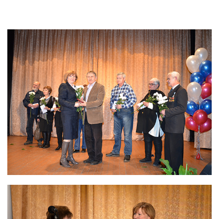
Направления деятельности
Обращение с РАО и ОИИИ
Радиационный и экологический мониторинг
Региональный учет и контроль радиоактивных веществ,
источников ионизирующего излучения и радиоактивных
отходов
Радиационно-аварийные и радиационно-
реабилитационные работы
Специализированный отраслевой оператор по
управлению объектами «ядерного наследия»
Журналистам
СМИ о нас
Контакты для прессы
Фирменный стиль