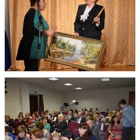
Фотобанк РАДОНА
Филиалы
Московский филиал
НПК – Сергиево-Посадский филиал
Северо-Западный центр по обращению с
радиоактивными отходами «СевРАО»
Дальневосточный центр по обращению с
радиоактивными отходами «ДальРАО»
Приволжский филиал
Уральский филиал
Уральский территориальный округ
Южный территориальный округ
Приволжский территориальный округ