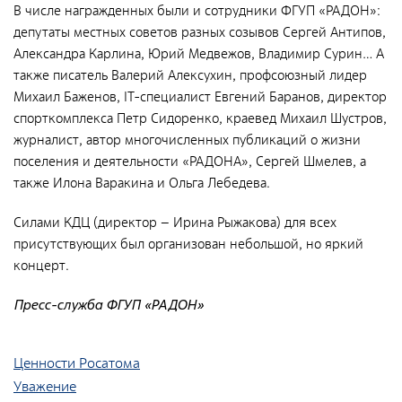
Общественные обсуждения
В числе награжденных были и сотрудники ФГУП «РАДОН»:
депутаты местных советов разных созывов Сергей Антипов,
Документы и отчеты по экологической безопасности
Александра Карлина, Юрий Медвежов, Владимир Сурин… А
Окончательные материалы оценки воздействия на
также писатель Валерий Алексухин, профсоюзный лидер
окружающую среду
Михаил Баженов, IT-специалист Евгений Баранов, директор
спорткомплекса Петр Сидоренко, краевед Михаил Шустров,
Онлайн-мониторинг
журналист, автор многочисленных публикаций о жизни
поселения и деятельности «РАДОНА», Сергей Шмелев, а
также Илона Варакина и Ольга Лебедева.
СМИ о нас
Силами КДЦ (директор – Ирина Рыжакова) для всех
присутствующих был организован небольшой, но яркий
Контакты
концерт.
Пресс-служба ФГУП «РАДОН»
Обратная связь
Ценности Росатома
Новости
Уважение