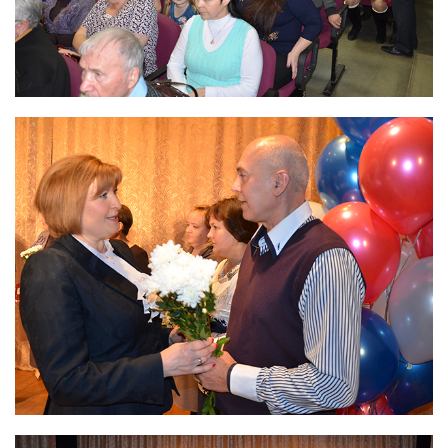
Северо-Западный территориальный округ
Сибирский территориальный округ
Услуги
Контроль и прием РАО и ИИИ от организаций-
поставщиков
Транспортирование РАО
Переработка и кондиционирование РАО
Обеспечение безопасного хранения РАО
Обследование объектов и территорий на соответствие
требованиям радиационной безопасности
Обследование радиоактивно загрязненных и
потенциально радиоактивно загрязненных объектов и
территорий
Проведение оперативных работ по ликвидации