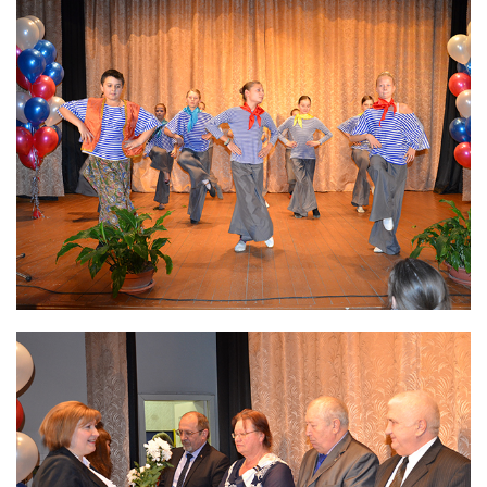
радиационно-аварийных ситуаций
Дезактивация и реабилитация радиоактивно
загрязненных объектов и территорий
Дезактивация радиоактивно загрязненной спецодежды,
защитных средств и оборудования
Радиационно-экологический мониторинг объектов
окружающей среды
Радиационный контроль изделий и материалов
Радиационно-экологическое обследование территорий
отводимых под строительство
Индивидуальный дозиметрический контроль
Испытания и аналитическое обеспечение
Обеспечение единства измерений
Формирование радиационно-гигиенических паспортов