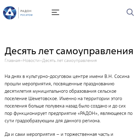
О Радоне
Руководство
История
Десять лет самоуправления
Лицензии
Главная
Новости
Десять лет самоуправления
Миссия и видение
Ценности Росатома
На днях в культурно-досуговом центре имени В.Н. Сосина
прошли мероприятия, посвященные празднованию
Охрана труда
десятилетия муниципального образования сельское
Производственная система "Росатома"
поселение Шеметовское. Именно на территории этого
поселения больше полувека назад было создано и до сих
Научно-технический совет
пор функционирует предприятие «РАДОН», являющееся по
Диссертационный совет
сути градообразующим для данного региона.
Системы менеджмента
Да и сами мероприятия – и торжественная часть и