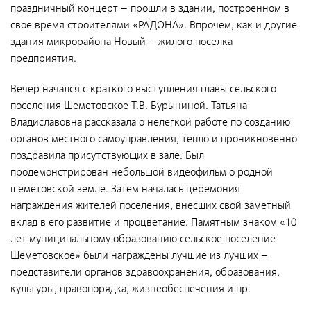
Документы
праздничный концерт – прошли в здании, построенном в
свое время строителями «РАДОНА». Впрочем, как и другие
Противодействие коррупции
здания микрорайона Новый – жилого поселка
Социальная политика
предприятия.
Политика в области качества
Вечер начался с краткого выступления главы сельского
Совет молодых работников
поселения Шеметовское Т.В. Бурыниной. Татьяна
Владиславовна рассказала о нелегкой работе по созданию
Из опыта зарубежных коллег
органов местного самоуправления, тепло и проникновенно
Международное сотрудничество
поздравила присутствующих в зале. Был
продемонстрирован небольшой видеофильм о родной
Устойчивое развитие
шеметовской земле. Затем началась церемония
Поставщикам
награждения жителей поселения, внесших свой заметный
вклад в его развитие и процветание. Памятным знаком «10
Объявления
лет муниципальному образованию сельское поселение
Шеметовское» были награждены лучшие из лучших –
Экология
представители органов здравоохранения, образования,
Экологическая политика ФГУП «РАДОН»
культуры, правопорядка, жизнеобеспечения и пр.