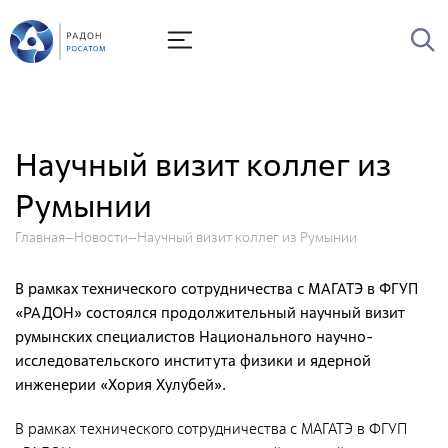
О Радоне
Руководство
История
Научный визит коллег из
Лицензии
Румынии
Миссия и видение
Главная
Новости
Ценности Росатома
Научный визит коллег из Румынии
Охрана труда
В рамках технического сотрудничества с МАГАТЭ в ФГУП
Производственная система "Росатома"
«РАДОН» состоялся продолжительный научный визит
румынских специалистов Национального научно-
Научно-технический совет
исследовательского института физики и ядерной
Диссертационный совет
инженерии «Хория Хулубей».
Системы менеджмента
В рамках технического сотрудничества с МАГАТЭ в ФГУП