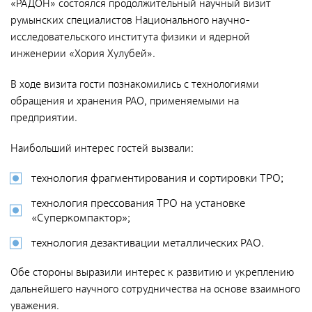
«РАДОН» состоялся продолжительный научный визит
Документы
румынских специалистов Национального научно-
Противодействие коррупции
исследовательского института физики и ядерной
инженерии «Хория Хулубей».
Социальная политика
Политика в области качества
В ходе визита гости познакомились с технологиями
обращения и хранения РАО, применяемыми на
Совет молодых работников
предприятии.
Из опыта зарубежных коллег
Наибольший интерес гостей вызвали:
Международное сотрудничество
технология фрагментирования и сортировки ТРО;
Устойчивое развитие
технология прессования ТРО на установке
Поставщикам
«Суперкомпактор»;
Объявления
технология дезактивации металлических РАО.
Экология
Обе стороны выразили интерес к развитию и укреплению
Экологическая политика ФГУП «РАДОН»
дальнейшего научного сотрудничества на основе взаимного
уважения.