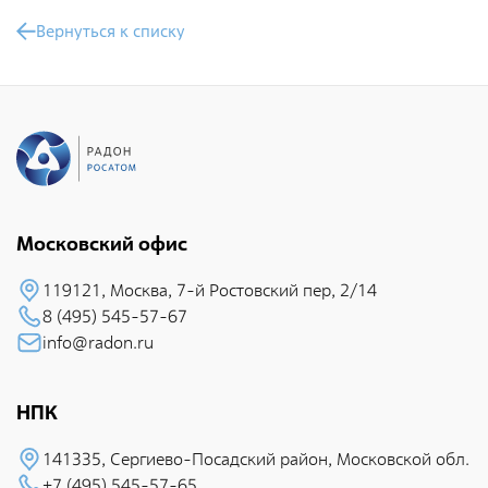
Фотобанк РАДОНА
Вернуться к списку
Филиалы
Московский филиал
НПК – Сергиево-Посадский филиал
Северо-Западный центр по обращению с
радиоактивными отходами «СевРАО»
Московский офис
Дальневосточный центр по обращению с
радиоактивными отходами «ДальРАО»
119121, Москва, 7-й Pостовский пеp, 2/14
Приволжский филиал
8 (495) 545-57-67
info@radon.ru
Уральский филиал
Уральский территориальный округ
НПК
Южный территориальный округ
141335, Сеpгиево-Посадский район, Московской обл.
Приволжский территориальный округ
+7 (495) 545-57-65