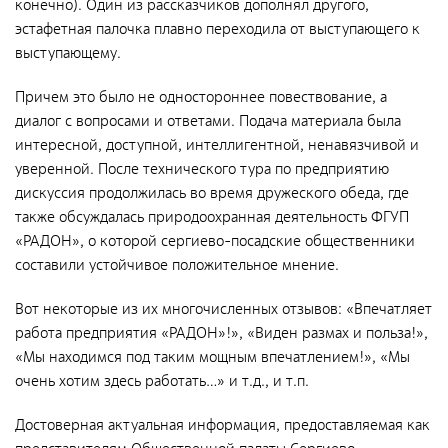
Общественные обсуждения
конечно). Один из рассказчиков дополнял другого,
эстафетная палочка плавно переходила от выступающего к
Документы и отчеты по экологической безопасности
выступающему.
Окончательные материалы оценки воздействия на
окружающую среду
Причем это было не одностороннее повествование, а
диалог с вопросами и ответами. Подача материала была
интересной, доступной, интеллигентной, ненавязчивой и
Онлайн-мониторинг
уверенной. После технического тура по предприятию
дискуссия продолжилась во время дружеского обеда, где
также обсуждалась природоохранная деятельность ФГУП
СМИ о нас
«РАДОН», о которой сергиево-посадские общественники
составили устойчивое положительное мнение.
Контакты
Вот некоторые из их многочисленных отзывов: «Впечатляет
работа предприятия «РАДОН»!», «Виден размах и польза!»,
Обратная связь
«Мы находимся под таким мощным впечатлением!», «Мы
очень хотим здесь работать…» и т.д., и т.п.
Новости
Достоверная актуальная информация, предоставляемая как