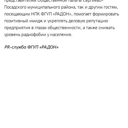
представителям Общественной палаты Сергиево-
Направления деятельности
Посадского муниципального района, так и другим гостям,
Обращение с РАО и ОИИИ
посещающим НПК ФГУП «РАДОН», помогает формировать
позитивный имидж и укреплять деловую репутацию
Радиационный и экологический мониторинг
предприятия в глазах общественности, а также снижать
Региональный учет и контроль радиоактивных веществ,
уровень радиофобии у населения.
источников ионизирующего излучения и радиоактивных
отходов
PR-служба ФГУП «РАДОН»
Радиационно-аварийные и радиационно-
реабилитационные работы
Специализированный отраслевой оператор по
управлению объектами «ядерного наследия»
Журналистам
СМИ о нас
Контакты для прессы
Фирменный стиль