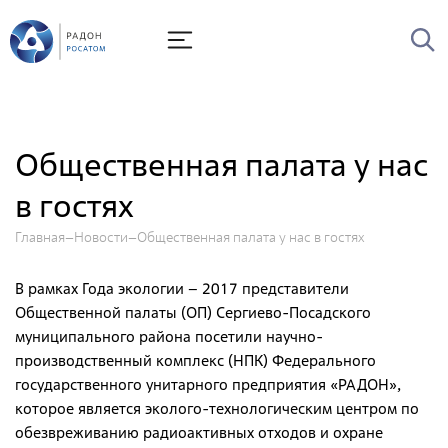
О Радоне
Руководство
История
Общественная палата у нас
Лицензии
в гостях
Миссия и видение
Главная
Новости
Ценности Росатома
Общественная палата у нас в гостях
Охрана труда
В рамках Года экологии – 2017 представители
Производственная система "Росатома"
Общественной палаты (ОП) Сергиево-Посадского
муниципального района посетили научно-
Научно-технический совет
производственный комплекс (НПК) Федерального
Диссертационный совет
государственного унитарного предприятия «РАДОН»,
которое является эколого-технологическим центром по
Системы менеджмента
обезвреживанию радиоактивных отходов и охране