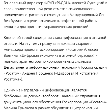
Документы
Генеральный директор ФГУП «РАДОН» Алексей Лужецкий в
своей приветственной речи отметил символичность
Противодействие коррупции
проведения отраслевого совещания в Международный День
Социальная политика
без бумаги и оценил значимость эффективной работы
функции для принятия управленческих решений.
Политика в области качества
Совет молодых работников
Ключевой темой совещания стала цифровизация в атомной
отрасли. На эту тему прозвучали доклады старшего
Из опыта зарубежных коллег
менеджера проекта Госкорпорации «Росатом» Алексея
Международное сотрудничество
Волгина («Цифровая экономика в атомной отрасли») и
главного архитектора по корпоративным системам
Устойчивое развитие
Департамента информационных технологий Госкорпорации
Поставщикам
«Росатом» Андрея Проценко («Цифровая ИТ-стратегия
Росатома»).
Объявления
Одним из направлений цифровизации является
безбумажный документооборот. Начальник Управления
Экология
документационного обеспечения Госкорпорации «Росатом»
Экологическая политика ФГУП «РАДОН»
Марина Ермакова в рамках обсуждения цифровизации