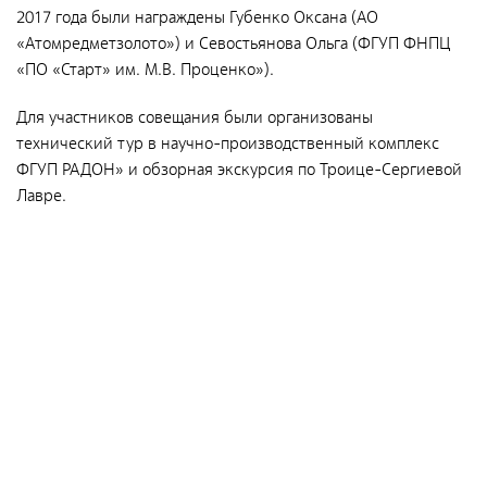
2017 года были награждены Губенко Оксана (АО
Направления деятельности
«Атомредметзолото») и Севостьянова Ольга (ФГУП ФНПЦ
Обращение с РАО и ОИИИ
«ПО «Старт» им. М.В. Проценко»).
Радиационный и экологический мониторинг
Для участников совещания были организованы
Региональный учет и контроль радиоактивных веществ,
технический тур в научно-производственный комплекс
источников ионизирующего излучения и радиоактивных
ФГУП РАДОН» и обзорная экскурсия по Троице-Сергиевой
отходов
Лавре.
Радиационно-аварийные и радиационно-
реабилитационные работы
Специализированный отраслевой оператор по
управлению объектами «ядерного наследия»
Журналистам
СМИ о нас
Контакты для прессы
Фирменный стиль