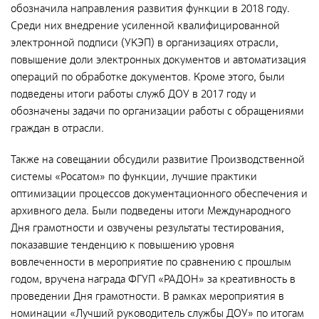
Общественные обсуждения
обозначила направления развития функции в 2018 году.
Среди них внедрение усиленной квалифицированной
Документы и отчеты по экологической безопасности
электронной подписи (УКЭП) в организациях отрасли,
Окончательные материалы оценки воздействия на
повышение доли электронных документов и автоматизация
окружающую среду
операций по обработке документов. Кроме этого, были
подведены итоги работы служб ДОУ в 2017 году и
Онлайн-мониторинг
обозначены задачи по организации работы с обращениями
граждан в отрасли.
СМИ о нас
Также на совещании обсудили развитие Производственной
системы «Росатом» по функции, лучшие практики
оптимизации процессов документационного обеспечения и
Контакты
архивного дела. Были подведены итоги Международного
Дня грамотности и озвучены результаты тестирования,
показавшие тенденцию к повышению уровня
Обратная связь
вовлеченности в мероприятие по сравнению с прошлым
годом, вручена награда ФГУП «РАДОН» за креативность в
Новости
проведении Дня грамотности. В рамках мероприятия в
номинации «Лучший руководитель службы ДОУ» по итогам