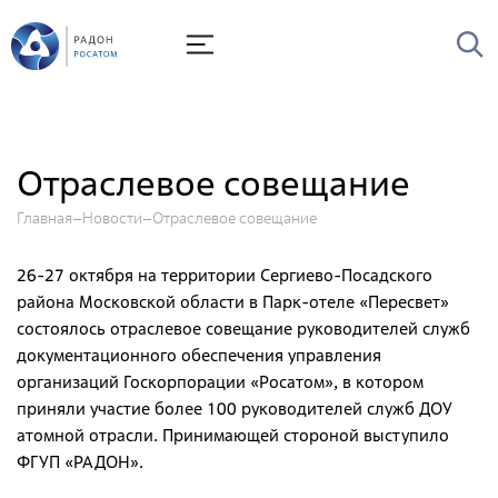
О Радоне
Руководство
История
Отраслевое совещание
Лицензии
Главная
Новости
Отраслевое совещание
Миссия и видение
Ценности Росатома
26-27 октября на территории Сергиево-Посадского
района Московской области в Парк-отеле «Пересвет»
Охрана труда
состоялось отраслевое совещание руководителей служб
Производственная система "Росатома"
документационного обеспечения управления
организаций Госкорпорации «Росатом», в котором
Научно-технический совет
приняли участие более 100 руководителей служб ДОУ
Диссертационный совет
атомной отрасли. Принимающей стороной выступило
ФГУП «РАДОН».
Системы менеджмента