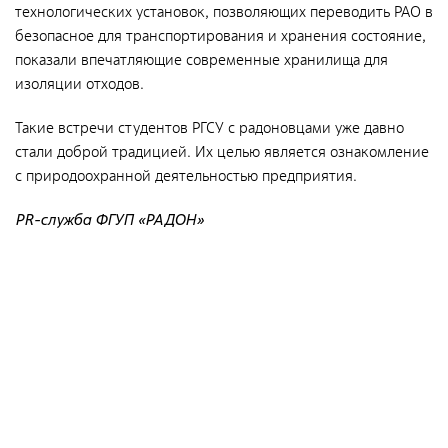
Документы
технологических установок, позволяющих переводить РАО в
безопасное для транспортирования и хранения состояние,
Противодействие коррупции
показали впечатляющие современные хранилища для
Социальная политика
изоляции отходов.
Политика в области качества
Такие встречи студентов РГСУ с радоновцами уже давно
Совет молодых работников
стали доброй традицией. Их целью является ознакомление
с природоохранной деятельностью предприятия.
Из опыта зарубежных коллег
PR-служба ФГУП «РАДОН»
Международное сотрудничество
Устойчивое развитие
Поставщикам
Объявления
Экология
Экологическая политика ФГУП «РАДОН»