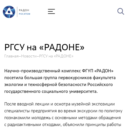
О Радоне
Руководство
История
РГСУ на «РАДОНЕ»
Лицензии
Главная
Новости
РГСУ на «РАДОНЕ»
Миссия и видение
Ценности Росатома
Научно-производственный комплекс ФГУП «РАДОН»
посетила большая группа первокурсников факультета
Охрана труда
экологии и техносферной безопасности Российского
Производственная система "Росатома"
государственного социального университета.
Научно-технический совет
После вводной лекции и осмотра музейной экспозиции
Диссертационный совет
специалисты предприятия во время экскурсии по полигону
познакомили молодежь с основными методами обращения
Системы менеджмента
с радиоактивными отходами, объяснили принципы работы