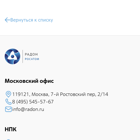
Общественные обсуждения
Документы и отчеты по экологической безопасности
Вернуться к списку
Окончательные материалы оценки воздействия на
окружающую среду
Онлайн-мониторинг
СМИ о нас
Московский офис
Контакты
119121, Москва, 7-й Pостовский пеp, 2/14
8 (495) 545-57-67
Обратная связь
info@radon.ru
Новости
НПК