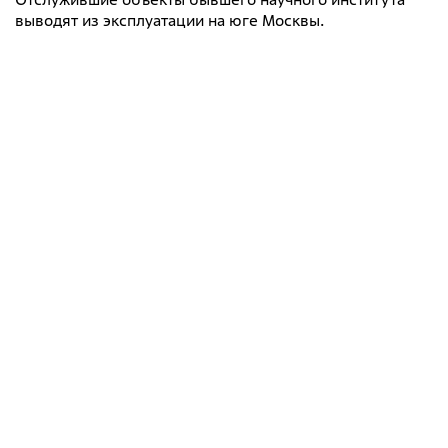
Документы
выводят из эксплуатации на юге Москвы.
Противодействие коррупции
Социальная политика
Политика в области качества
Совет молодых работников
Из опыта зарубежных коллег
Международное сотрудничество
Устойчивое развитие
Поставщикам
Объявления
Экология
Экологическая политика ФГУП «РАДОН»