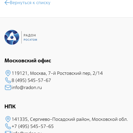
Общественные обсуждения
Вернуться к списку
Документы и отчеты по экологической безопасности
Окончательные материалы оценки воздействия на
окружающую среду
Онлайн-мониторинг
Московский офис
СМИ о нас
119121, Москва, 7-й Pостовский пеp, 2/14
8 (495) 545-57-67
Контакты
info@radon.ru
Обратная связь
НПК
141335, Сеpгиево-Посадский район, Московской обл.
Новости
+7 (495) 545-57-65