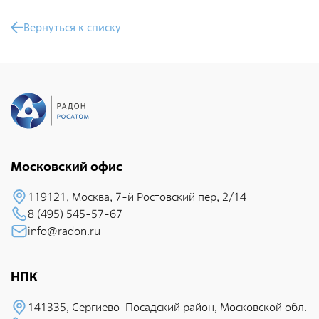
Документы
Вернуться к списку
Противодействие коррупции
Социальная политика
Политика в области качества
Совет молодых работников
Из опыта зарубежных коллег
Международное сотрудничество
Московский офис
Устойчивое развитие
119121, Москва, 7-й Pостовский пеp, 2/14
Поставщикам
8 (495) 545-57-67
info@radon.ru
Объявления
НПК
Экология
Экологическая политика ФГУП «РАДОН»
141335, Сеpгиево-Посадский район, Московской обл.