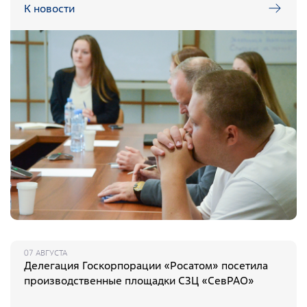
Документы
К новости
Противодействие коррупции
Социальная политика
Политика в области качества
Совет молодых работников
Из опыта зарубежных коллег
Международное сотрудничество
Устойчивое развитие
Поставщикам
Объявления
07 АВГУСТА
Делегация Госкорпорации «Росатом» посетила
Экология
производственные площадки СЗЦ «СевРАО»
Экологическая политика ФГУП «РАДОН»