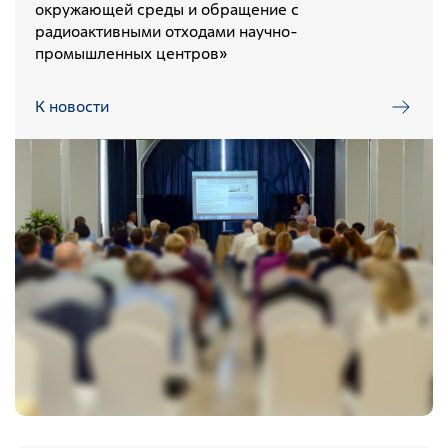
окружающей среды и обращение с
Северо-Западный территориальный округ
радиоактивными отходами научно-
промышленных центров»
Сибирский территориальный округ
К новости
Услуги
Контроль и прием РАО и ИИИ от организаций-
поставщиков
Транспортирование РАО
Переработка и кондиционирование РАО
Обеспечение безопасного хранения РАО
Обследование объектов и территорий на соответствие
требованиям радиационной безопасности
Обследование радиоактивно загрязненных и
потенциально радиоактивно загрязненных объектов и
территорий
Проведение оперативных работ по ликвидации