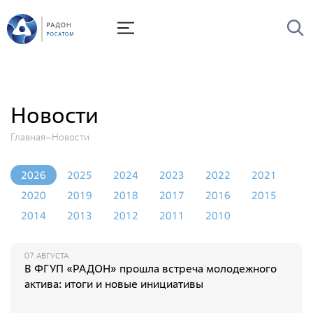
О Радоне
Руководство
История
Новости
Лицензии
Главная
Новости
Миссия и видение
Ценности Росатома
2026
2025
2024
2023
2022
2021
Охрана труда
2020
2019
2018
2017
2016
2015
2014
2013
2012
2011
2010
Производственная система "Росатома"
Научно-технический совет
07 АВГУСТА
Диссертационный совет
В ФГУП «РАДОН» прошла встреча молодежного
актива: итоги и новые инициативы
Системы менеджмента