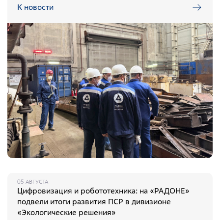
Общественные обсуждения
К новости
Документы и отчеты по экологической безопасности
Окончательные материалы оценки воздействия на
окружающую среду
Онлайн-мониторинг
СМИ о нас
Контакты
Обратная связь
05 АВГУСТА
Цифровизация и робототехника: на «РАДОНЕ»
Новости
подвели итоги развития ПСР в дивизионе
«Экологические решения»