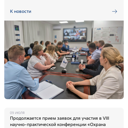
Фотобанк РАДОНА
К новости
Филиалы
Московский филиал
НПК – Сергиево-Посадский филиал
Северо-Западный центр по обращению с
радиоактивными отходами «СевРАО»
Дальневосточный центр по обращению с
радиоактивными отходами «ДальРАО»
Приволжский филиал
Уральский филиал
Уральский территориальный округ
Южный территориальный округ
09 ИЮЛЯ
Продолжается прием заявок для участия в VIII
Приволжский территориальный округ
научно-практической конференции «Охрана